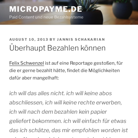
Skip
MICROPAYME.DE
to
Paid Content und neue Bezahlsysteme
content
POSTED
AUGUST 10, 2013
BY
JANNIS SCHAKARIAN
ON
Überhaupt Bezahlen können
Felix Schwenzel
ist auf eine Reportage gestoßen, für
die er gerne bezahlt hätte, findet die Möglichkeiten
dafür aber mangelhaft:
ich will das alles nicht. ich will keine abos
abschliessen, ich will keine rechte erwerben,
ich will nach dem bezahlen kein papier
geliefert bekommen. ich will einfach für etwas
das ich schätze, das mir empfohlen worden ist