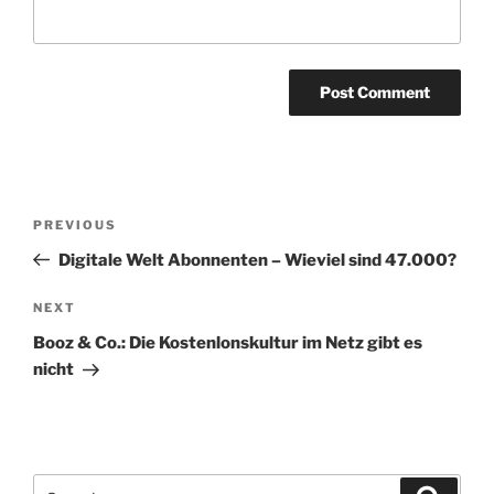
Post
Previous
PREVIOUS
navigation
Post
Digitale Welt Abonnenten – Wieviel sind 47.000?
Next
NEXT
Post
Booz & Co.: Die Kostenlonskultur im Netz gibt es
nicht
Search
Search