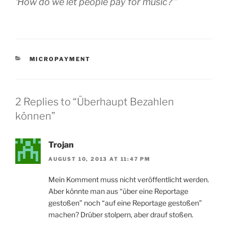
‘How do we let people pay for music?’”
CATEGORIES
MICROPAYMENT
2 Replies to “Überhaupt Bezahlen
können”
Trojan
AUGUST 10, 2013 AT 11:47 PM
Mein Komment muss nicht veröffentlicht werden.
Aber könnte man aus “über eine Reportage
gestoßen” noch “auf eine Reportage gestoßen”
machen? Drüber stolpern, aber drauf stoßen.