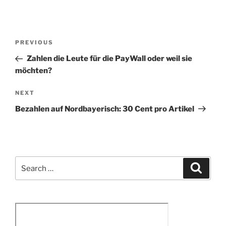
Post
Previous
PREVIOUS
navigation
Post
Zahlen die Leute für die PayWall oder weil sie
möchten?
Next
NEXT
Post
Bezahlen auf Nordbayerisch: 30 Cent pro Artikel
Search
Search
for: