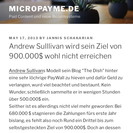
Skip
MICROPAYME.DE
to
Paid Content und neue Bezahlsysteme
content
POSTED
MAY 17, 2013
BY
JANNIS SCHAKARIAN
ON
Andrew Sulllivan wird sein Ziel von
900.000$ wohl nicht erreichen
Andrew Sullivan
s Modell sein Blog “The Dish” hinter
eine sehr löchrige PayWall zu hieven und dafür Geld zu
verlangen, wurd viel beachtet und bestaunt. Kein
Wunder, schließlich sammelte er in wenigen Stunden
über 500.000$ ein.
Seither ist es allerdings nicht viel mehr geworden: Bei
680.000 $ stagnieren die Zahlungen fürs erste Jahr
bislang, es fehlt also noch Rund ein Drittel bis zum
selbstgesteckten Ziel von 900.000$. Doch an dessen