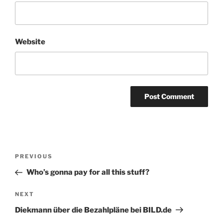
Website
Post
Previous
PREVIOUS
navigation
Post
Who’s gonna pay for all this stuff?
Next
NEXT
Post
Diekmann über die Bezahlpläne bei BILD.de