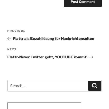
Post
Previous
PREVIOUS
navigation
Post
Flattr als Bezahllösung für Nachrichtenseiten
Next
NEXT
Post
Flattr-News: Twitter geht, YOUTUBE kommt!
Search
Search
for: