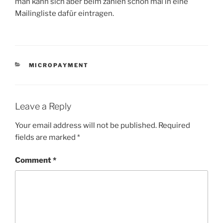
man kann sich aber beim zahlen schon mal in eine
Mailingliste dafür eintragen.
CATEGORIES
MICROPAYMENT
Leave a Reply
Your email address will not be published.
Required
fields are marked
*
Comment
*