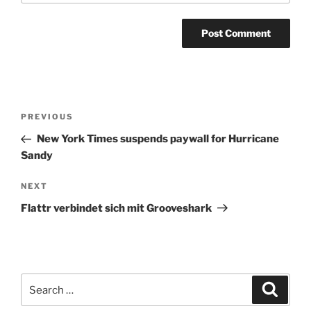
Post
Previous
PREVIOUS
navigation
Post
New York Times suspends paywall for Hurricane
Sandy
Next
NEXT
Post
Flattr verbindet sich mit Grooveshark
Search
Search
for: